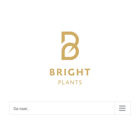
Ga
naar
inhoud
Ga naar...